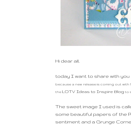
Hi dear all,
today I want to share with you
because a new release is coming out with 
LOTV Ideas to Inspire Blog
the
to 
The sweet image I used is calle
some beautiful papers of the P
sentiment and a Grunge Corner 