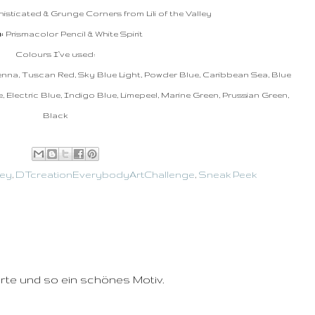
isticated
& Grunge Corners from Lili of the Valley
:
Prismacolor Pencil & White Spirit
Colours I`ve used:
nna, Tuscan Red, Sky Blue Light, Powder Blue, Caribbean Sea, Blue
Electric Blue, Indigo Blue, Limepeel, Marine Green, Prussian Green,
Black
ley
,
DTcreationEverybodyArtChallenge
,
Sneak Peek
Karte und so ein schönes Motiv.