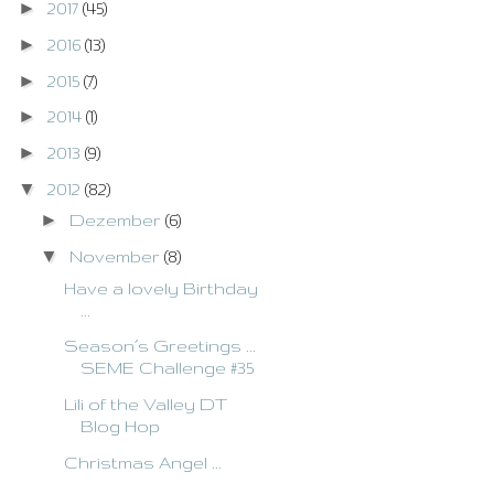
►
2017
(45)
►
2016
(13)
►
2015
(7)
►
2014
(1)
►
2013
(9)
▼
2012
(82)
►
Dezember
(6)
▼
November
(8)
Have a lovely Birthday
...
Season´s Greetings ...
SEME Challenge #35
Lili of the Valley DT
Blog Hop
Christmas Angel ...