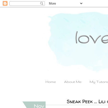
Home
About Me
My Tutori
Sneak Peek ... Lil
Nov