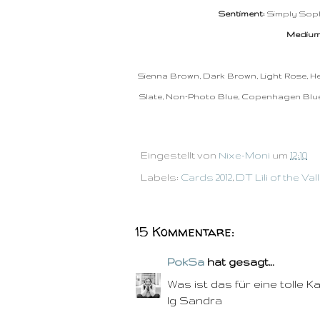
Sentiment:
Simply Soph
Medium
Sienna Brown, Dark Brown, Light Rose, He
Slate, Non-Photo Blue, Copenhagen Blue, 
Eingestellt von
Nixe-Moni
um
12:10
Labels:
Cards 2012
,
DT Lili of the Val
15 Kommentare:
PokSa
hat gesagt…
Was ist das für eine tolle 
lg Sandra