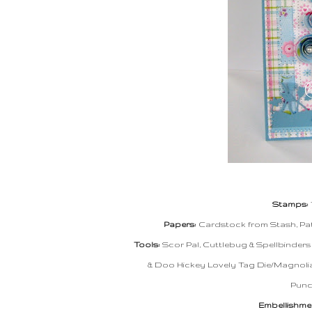
Stamps:
Papers:
Cardstock from Stash, Pat
Tools:
Scor Pal, Cuttlebug & Spellbinders
& Doo Hickey Lovely Tag Die/Magnolia
Punc
Embellishme