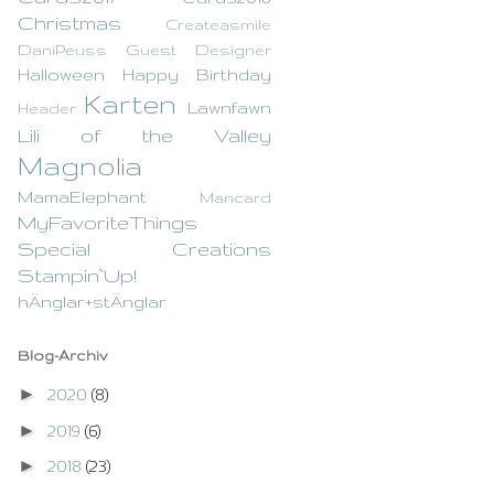
Christmas
Createasmile
DaniPeuss
Guest Designer
Halloween
Happy Birthday
Karten
Lawnfawn
Header
Lili of the Valley
Magnolia
MamaElephant
Mancard
MyFavoriteThings
Special Creations
Stampin`Up!
hÄnglar+stÄnglar
Blog-Archiv
►
2020
(8)
►
2019
(6)
►
2018
(23)