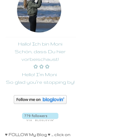
Hallo! Ich bin Moni
Schön, dass Du hier
vorbeischaust!
✿
✿
✿
Hello! I´m Moni
So glad you´re stopping by!
♥ FOLLOW My Blog ♥ ... click on