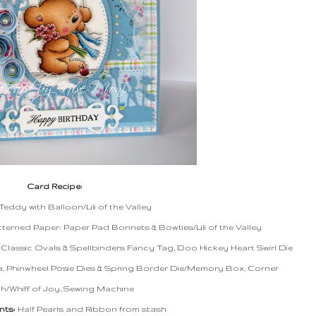
Card Recipe:
Teddy with Balloon/Lili of the Valley
terned Paper: Paper Pad Bonnets & Bowties/Lili of the Valley
 Classic Ovals & Spellbinders Fancy Tag,
Doo Hickey Heart Swirl Die
, Phinwheel Posie Dies & Spring Border Die/Memory Box, Corner
h/Whiff of Joy, Sewing Machine
nts:
Half Pearls and Ribbon from stash