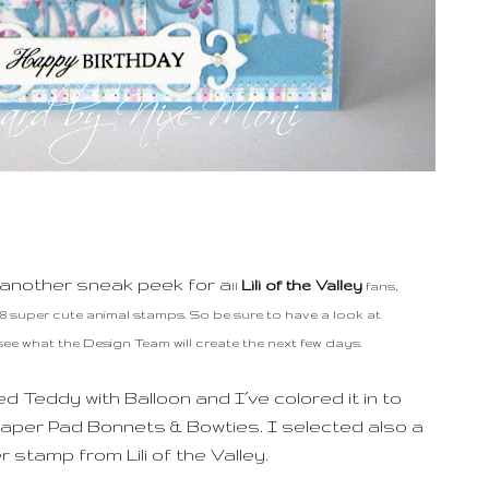
 another sneak peek for a
Lili of the Valley
ll
fans,
18 super cute animal stamps. So be sure to have a look at
see what the Design Team will create the next few days.
d Teddy with Balloon and I´ve colored it in to
aper Pad Bonnets & Bowties. I selected also a
stamp from Lili of the Valley.