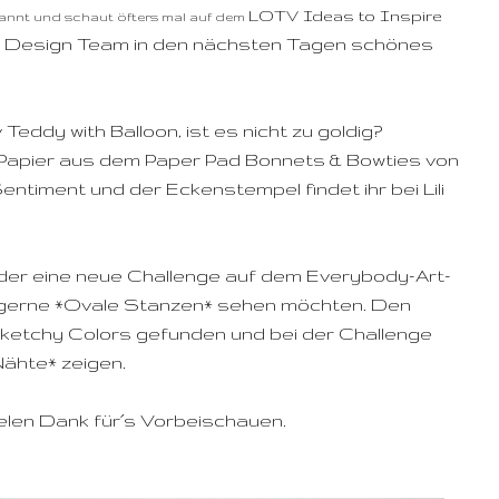
LOTV Ideas to Inspire
pannt und schaut öfters mal auf dem
 Design Team in den nächsten Tagen schönes
Teddy with Balloon, ist es nicht zu goldig?
m Papier aus dem Paper Pad Bonnets & Bowties von
Sentiment und der Eckenstempel findet ihr bei Lili
eder eine neue Challenge auf dem Everybody-Art-
l gerne *Ovale Stanzen* sehen möchten. Den
ketchy Colors gefunden und bei der Challenge
Nähte* zeigen.
elen Dank für´s Vorbeischauen.