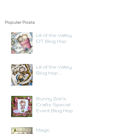
Popular Posts
Lili of the Valley
DT Blog Hop
Lili of the Valley
Blog Hop ...
Bunny Zoe´s
Crafts Special
Event Blog Hop
Magic