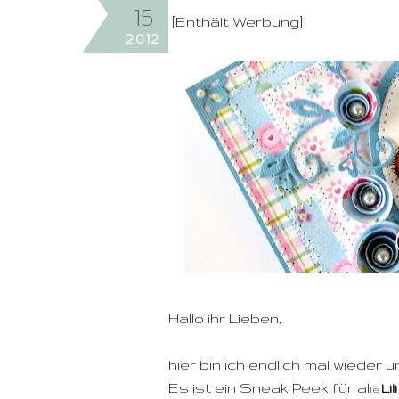
15
[Enthält Werbung]
2012
Hallo ihr Lieben,
hier bin ich endlich mal wiede
Es ist ein Sneak Peek für al
Lil
le